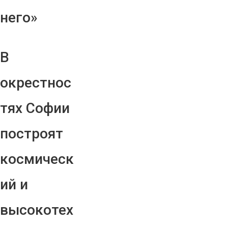
него»
В
окрестнос
тях Софии
построят
космическ
ий и
высокотех