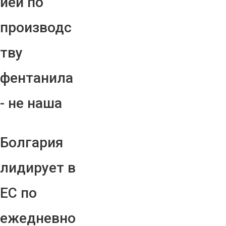
ией по
производс
тву
фентанила
- не наша
Болгария
лидирует в
ЕС по
ежедневно