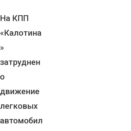
На КПП
«Калотина
»
затруднен
о
движение
легковых
автомобил