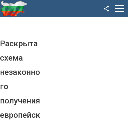
Facebook
Google+
Twitter
Раскрыта
YouTube
схема
Instagram
незаконно
LinkedIn
го
VK
получения
OK
европейск