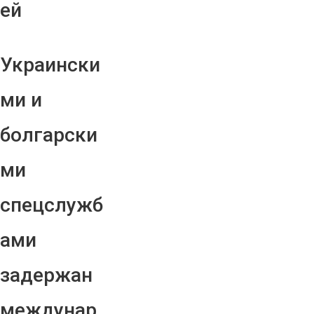
ей
Украински
ми и
болгарски
ми
спецслужб
ами
задержан
междунар