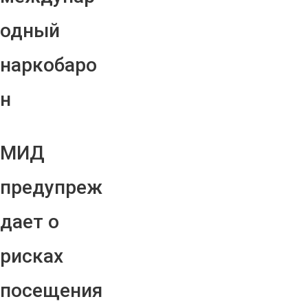
одный
наркобаро
н
МИД
предупреж
дает о
рисках
посещения