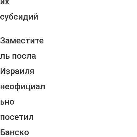
их
субсидий
Заместите
ль посла
Израиля
неофициал
ьно
посетил
Банско