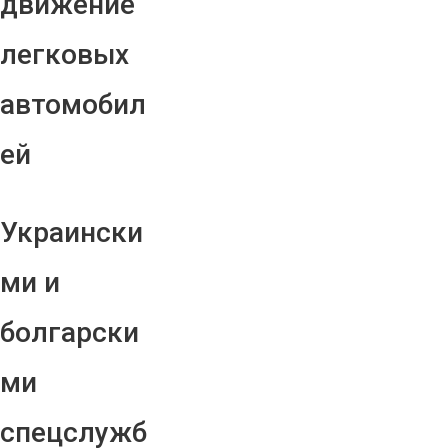
движение
легковых
автомобил
ей
Украински
ми и
болгарски
ми
спецслужб