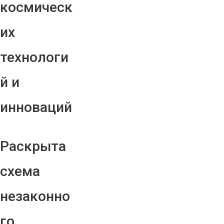
космическ
их
технологи
й и
инноваций
Раскрыта
схема
незаконно
го