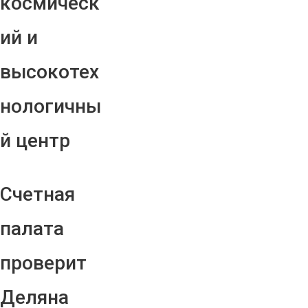
космическ
ий и
высокотех
нологичны
й центр
Счетная
палата
проверит
Деляна