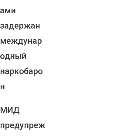
ами
задержан
междунар
одный
наркобаро
н
МИД
предупреж