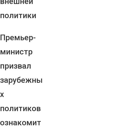
внешней
политики
Премьер-
министр
призвал
зарубежны
х
политиков
ознакомит