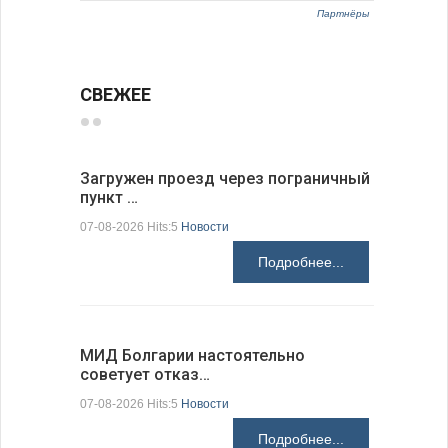
Партнёры
СВЕЖЕЕ
Загружен проезд через пограничный
С 9 авгус
пункт …
оповещ…
07-08-2026 Hits:5
Новости
07-08-2026 H
Подробнее...
МИД Болгарии настоятельно
JUDOWN W
советует отказ…
проходи
07-08-2026 Hits:5
Новости
07-08-2026 H
Подробнее...