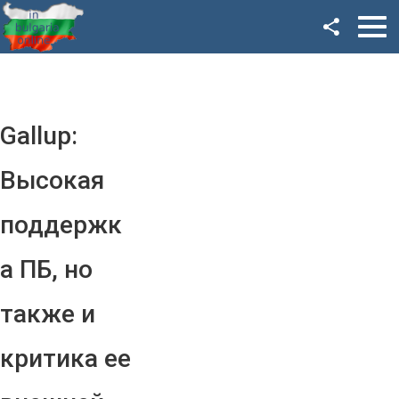
Facebook
Google+
Twitter
Gallup:
YouTube
Высокая
Instagram
поддержк
LinkedIn
а ПБ, но
VK
также и
OK
критика ее