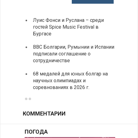
Луис Фонси и Руслана – среди
Gallu
гостей Spice Music Festival в
также
Бургасе
полит
ВВС Болгарии, Румынии и Испании
Ледок
подписали соглашение о
пришв
сотрудничестве
свои 
68 медалей для юных болгар на
Премь
научных олимпиадах и
заруб
соревнованиях в 2026 г.
ознак
КОММЕНТАРИИ
ПОГОДА