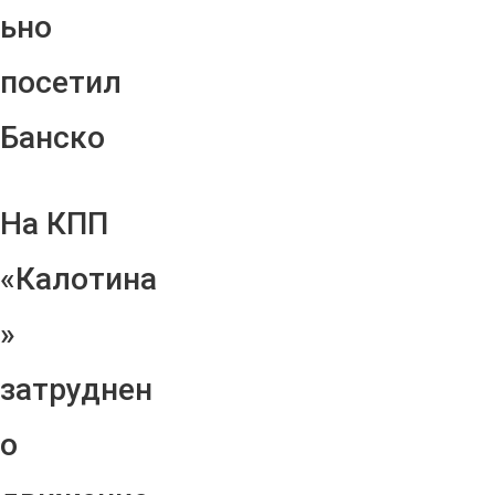
ьно
посетил
Банско
На КПП
«Калотина
»
затруднен
о