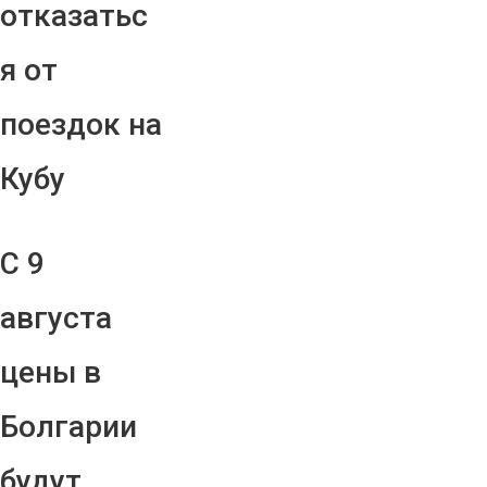
отказатьс
я от
поездок на
Кубу
С 9
августа
цены в
Болгарии
будут