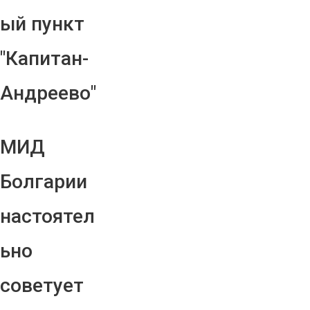
ый пункт
"Капитан-
Андреево"
МИД
Болгарии
настоятел
ьно
советует