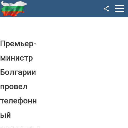
Facebook
Google+
Twitter
Премьер-
YouTube
министр
Instagram
Болгарии
LinkedIn
провел
VK
телефонн
OK
ый