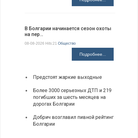
В Болгарии начинается сезон охоты
Горна-Ор
на пер…
предла…
08-08-2026 Hits:21
Общество
08-08-2026 H
Подробнее...
Предстоят жаркие выходные
Первы
элект
Более 3000 серьезных ДТП и 219
готов
погибших за шесть месяцев на
дорогах Болгарии
«Севд
Болга
Добрич возглавил пивной рейтинг
Болгарии
Низки
фунда
возле