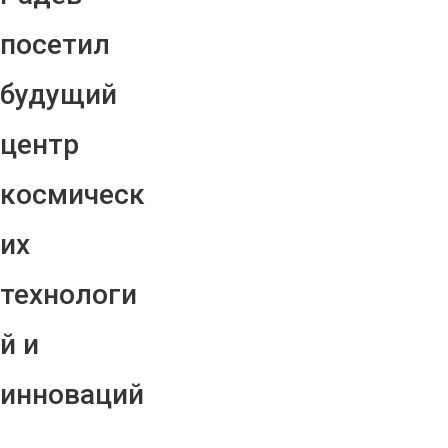
посетил
будущий
центр
космическ
их
технологи
й и
инноваций