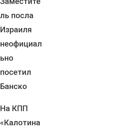
Заместите
ль посла
Израиля
неофициал
ьно
посетил
Банско
На КПП
«Калотина