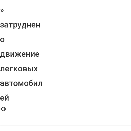
»
затруднен
о
движение
легковых
автомобил
ей