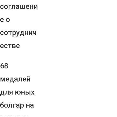
соглашени
е о
сотруднич
естве
68
медалей
для юных
болгар на