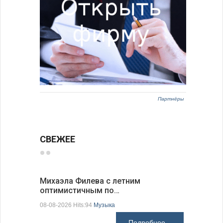
Партнёры
СВЕЖЕЕ
Михаэла Филева с летним
Новые пр
оптимистичным по…
средства
08-08-2026 Hits:94
Музыка
08-08-2026 H
Подробнее...