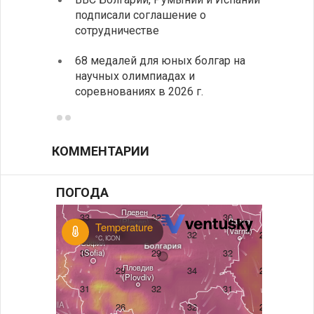
подписали соглашение о
пришв
сотрудничестве
свои 
68 медалей для юных болгар на
Премь
научных олимпиадах и
заруб
соревнованиях в 2026 г.
ознак
КОММЕНТАРИИ
ПОГОДА