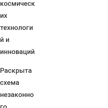
космическ
их
технологи
й и
инноваций
Раскрыта
схема
незаконно
го