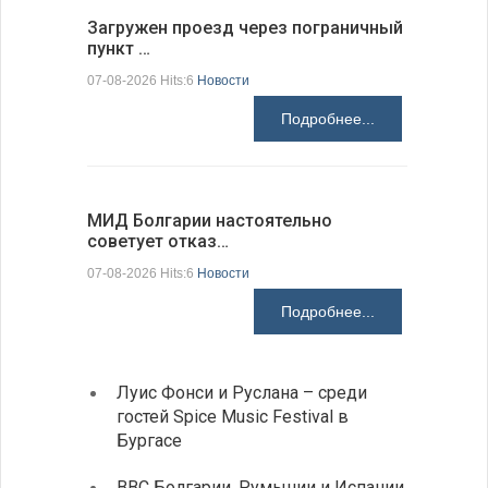
Загружен проезд через пограничный
С 9 авгус
пункт …
оповещ…
07-08-2026 Hits:6
Новости
07-08-2026 H
Подробнее...
МИД Болгарии настоятельно
JUDOWN W
советует отказ…
проходи
07-08-2026 Hits:6
Новости
07-08-2026 H
Подробнее...
Луис Фонси и Руслана – среди
Gallu
гостей Spice Music Festival в
также
Бургасе
полит
ВВС Болгарии, Румынии и Испании
Ледок