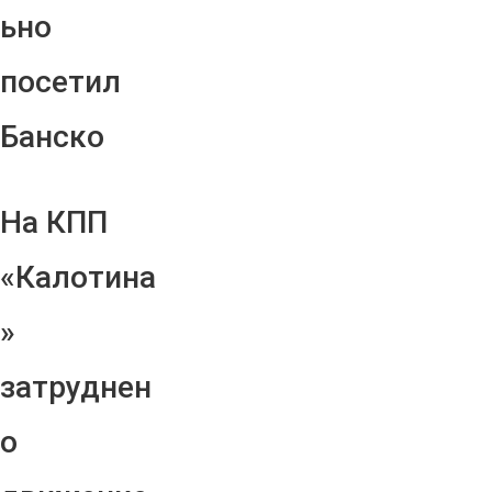
ьно
посетил
Банско
На КПП
«Калотина
»
затруднен
о