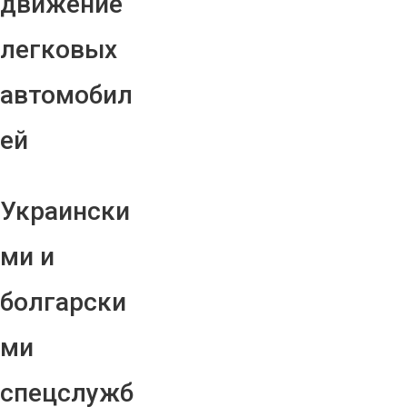
движение
легковых
автомобил
ей
Украински
ми и
болгарски
ми
спецслужб