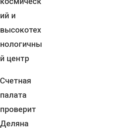
космическ
ий и
высокотех
нологичны
й центр
Счетная
палата
проверит
Деляна