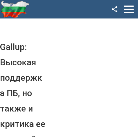
Facebook
Google+
Twitter
Gallup:
YouTube
Высокая
Instagram
поддержк
LinkedIn
а ПБ, но
VK
также и
OK
критика ее