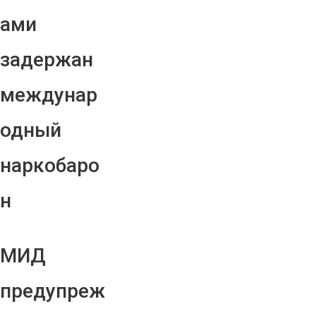
ами
задержан
междунар
одный
наркобаро
н
МИД
предупреж