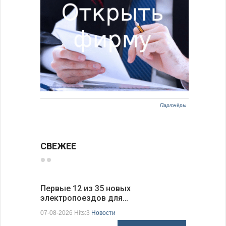
Партнёры
СВЕЖЕЕ
Первые 12 из 35 новых
Низкий у
электропоездов для…
фундаме
07-08-2026 Hits:3
Новости
07-08-2026 H