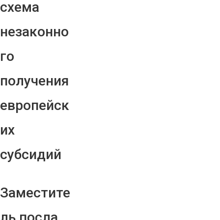
схема
незаконно
го
получения
европейск
их
субсидий
Заместите
ль посла