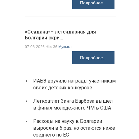
Подробнее...
«Севдана»– легендарная для
Новый по
Болгарии скри…
укрепляе
07-08-2026 Hits:36
Музыка
07-08-2026 H
Подробнее...
ИАБЗ вручило награды участникам
По-со
своих детских конкурсов
балка
Легкоатлет Зинга Барбоза вышел
У Бол
в финал молодежного ЧМ в США
мощно
«Козл
Расходы на науку в Болгарии
выросли в 6 раз, но остаются ниже
Премь
среднего по ЕС
прове