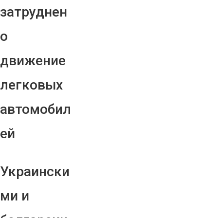
затруднен
о
движение
легковых
автомобил
ей
Украински
ми и