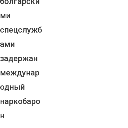
болгарски
ми
спецслужб
ами
задержан
междунар
одный
наркобаро
н