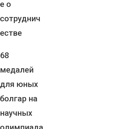
е о
сотруднич
естве
68
медалей
для юных
болгар на
научных
олимпиада