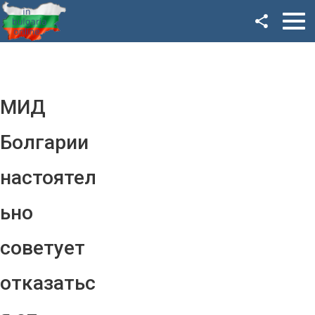
Facebook
Google+
Twitter
МИД
YouTube
Болгарии
Instagram
настоятел
LinkedIn
ьно
VK
советует
OK
отказатьс