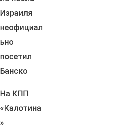
Израиля
неофициал
ьно
посетил
Банско
На КПП
«Калотина
»