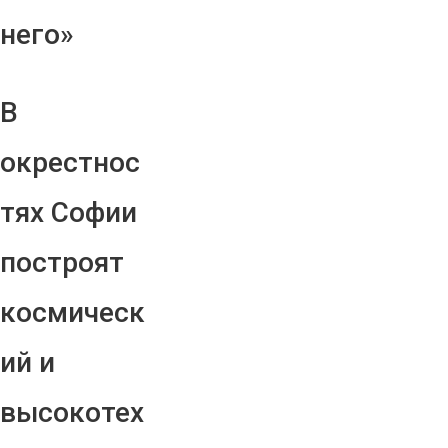
него»
В
окрестнос
тях Софии
построят
космическ
ий и
высокотех