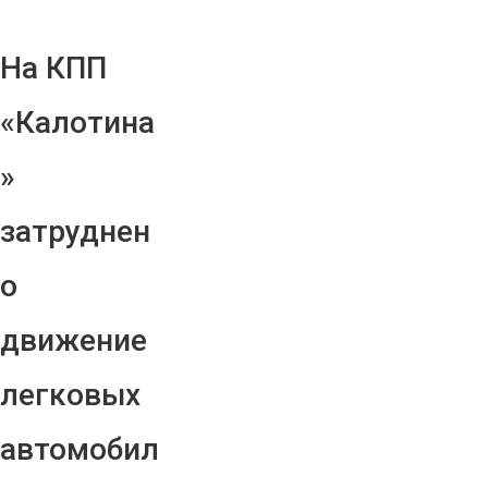
На КПП
«Калотина
»
затруднен
о
движение
легковых
автомобил