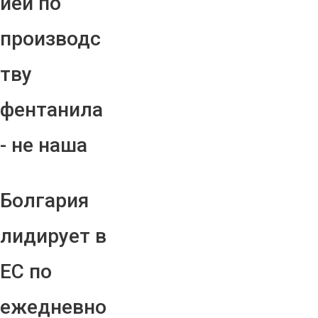
ией по
производс
тву
фентанила
- не наша
Болгария
лидирует в
ЕС по
ежедневно