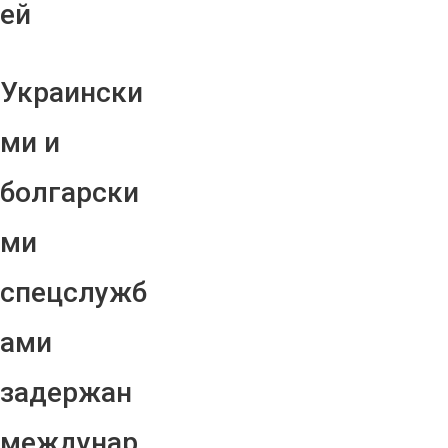
ей
Украински
ми и
болгарски
ми
спецслужб
ами
задержан
междунар