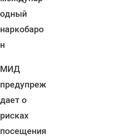
одный
наркобаро
н
МИД
предупреж
дает о
рисках
посещения