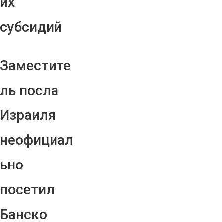
их
субсидий
Заместите
ль посла
Израиля
неофициал
ьно
посетил
Банско