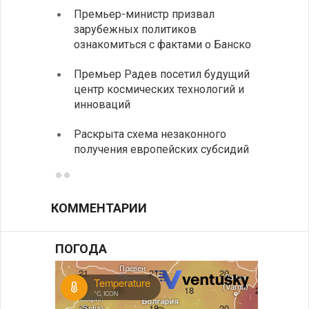
Премьер-министр призвал
Замес
зарубежных политиков
неофи
ознакомиться с фактами о Банско
На КП
Премьер Радев посетил будущий
движе
центр космических технологий и
Украи
инноваций
спецс
Раскрыта схема незаконного
между
получения европейских субсидий
КОММЕНТАРИИ
ПОГОДА