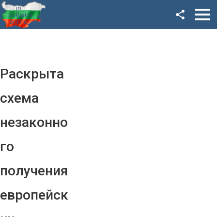
Facebook
Google+
Twitter
Раскрыта
YouTube
схема
Instagram
незаконно
LinkedIn
го
VK
получения
OK
европейск