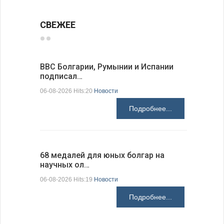
СВЕЖЕЕ
ВВС Болгарии, Румынии и Испании
Gallup: 
подписал…
также и…
06-08-2026 Hits:20
Новости
06-08-2026 H
Подробнее...
68 медалей для юных болгар на
Ледокол 
научных ол…
пришварт
06-08-2026 Hits:19
Новости
06-08-2026 H
Подробнее...