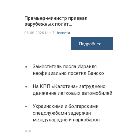
Премьер-министр призвал
Раскрыта
зарубежных полит…
получени
06-08-2026 Hits:7
Новости
06-08-2026 H
Подробнее...
Заместитель посла Израиля
МИД п
неофициально посетил Банско
посещ
На КПП «Калотина» затруднено
Прави
движение легковых автомобилей
парла
на эк
Украинскими и болгарскими
спецслужбами задержан
Между
международный наркобарон
вызов