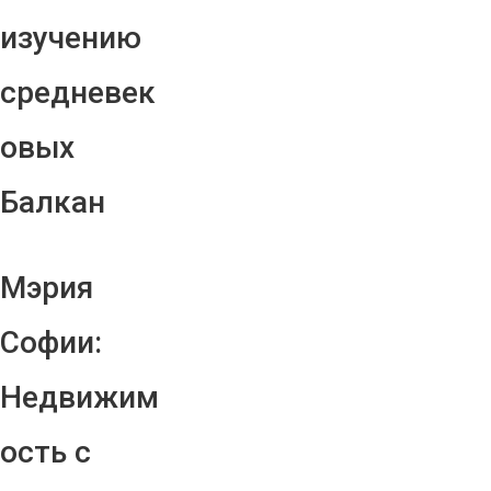
изучению
средневек
овых
Балкан
Мэрия
Софии:
Недвижим
ость с