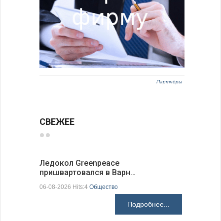
Партнёры
СВЕЖЕЕ
Ледокол Greenpeace
Премьер 
пришвартовался в Варн…
центр ко
06-08-2026 Hits:4
Общество
06-08-2026 H
Подробнее...