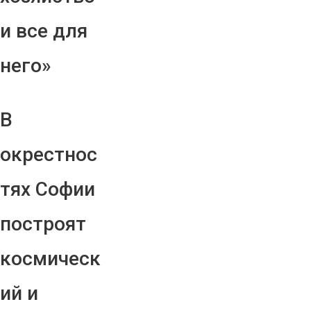
и все для
него»
В
окрестнос
тях Софии
построят
космическ
ий и