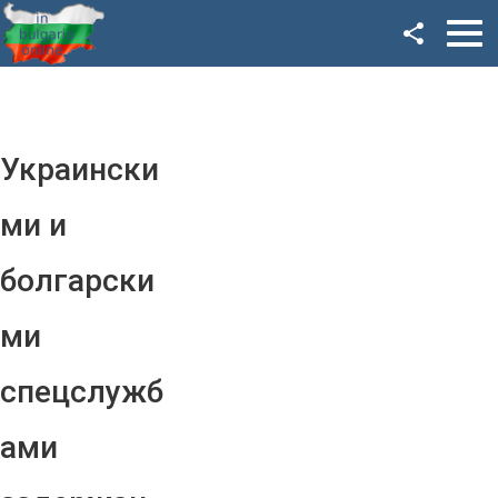
Facebook
Google+
Twitter
Украински
YouTube
ми и
Instagram
болгарски
LinkedIn
ми
VK
спецслужб
OK
ами