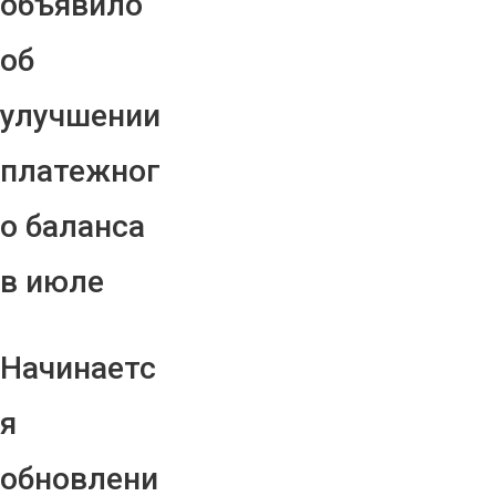
объявило
об
улучшении
платежног
о баланса
в июле
Начинаетс
я
обновлени