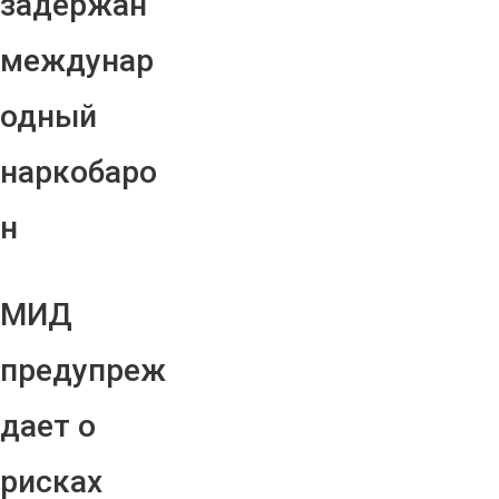
задержан
междунар
одный
наркобаро
н
МИД
предупреж
дает о
рисках