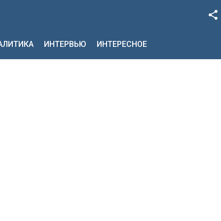
Facebook
НАЛИТИКА
ИНТЕРВЬЮ
ИНТЕРЕСНОЕ
Google+
Twitter
YouTube
Instagram
LinkedIn
VK
OK