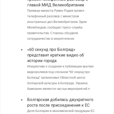
главой МИД Великобритании
Андре
Премьер-министр Румен Радев провел
Интенси
телефонный разговор с министром
пограни
иностранных дел Великобритании Эдом
Андреев
Милибэндом, сообщает пресс-служба
направл
правительства. Стороны обсудили
полиции
сотрудничество в энергетическо
МИД Б
«60 секунд про Болград»
совет
представит краткие видео об
Кубу
истории города
Министе
Инициативу о создании и публикации кратких
Болгари
видеороликов под слоганом "60 секунд про
предпри
Болград" организовал Областной центр
в том ч
болгарской культуры в Болграде, Украина.
ситуаци
Кампания является частью мероприятий п
С 9 а
Болгарская добилась двукратного
опове
роста после присоединения к ЕС
Доля Болгарии в экономической продукции ЕС