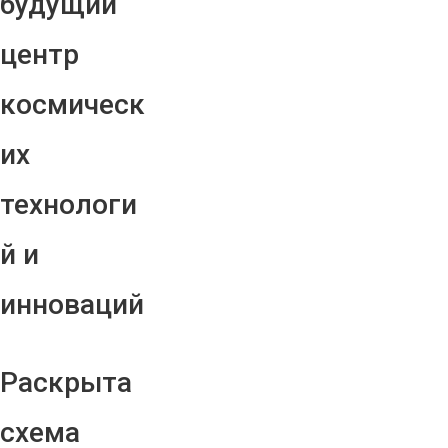
будущий
центр
космическ
их
технологи
й и
инноваций
Раскрыта
схема