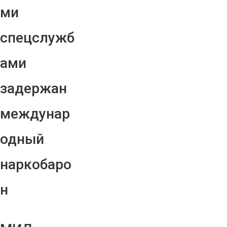
ми
спецслужб
ами
задержан
междунар
одный
наркобаро
н