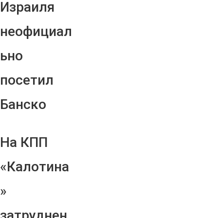
Израиля
неофициал
ьно
посетил
Банско
На КПП
«Калотина
»
затруднен