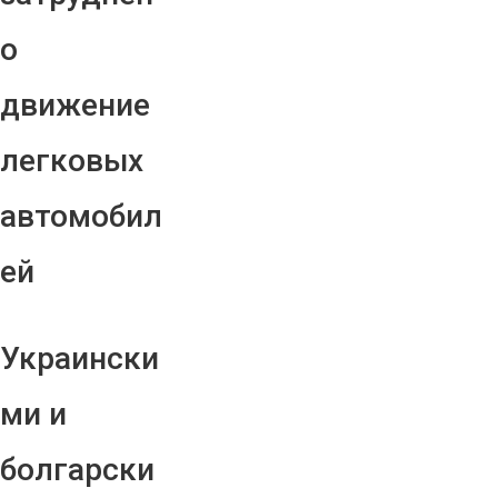
о
движение
легковых
автомобил
ей
Украински
ми и
болгарски