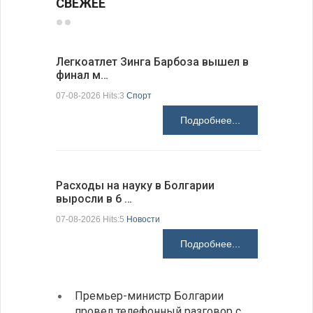
СВЕЖЕЕ
Легкоатлет Зинга Барбоза вышел в
По-сосед
финал м…
адресо…
07-08-2026 Hits:3
Спорт
07-08-2026 H
Подробнее...
Расходы на науку в Болгарии
У Болгар
выросли в 6 …
мощности
07-08-2026 Hits:5
Новости
07-08-2026 H
Подробнее...
Премьер-министр Болгарии
Загру
провел телефонный разговор с
погра