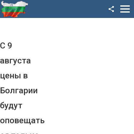
Facebook
Google+
Twitter
С 9
YouTube
августа
Instagram
цены в
LinkedIn
Болгарии
VK
будут
OK
оповещать