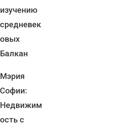
изучению
средневек
овых
Балкан
Мэрия
Софии:
Недвижим
ость с