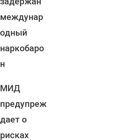
задержан
междунар
одный
наркобаро
н
МИД
предупреж
дает о
рисках