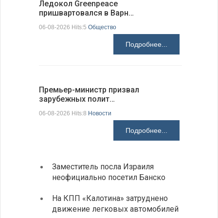
Ледокол Greenpeace
Премьер 
пришвартовался в Варн…
центр ко
06-08-2026 Hits:5
Общество
06-08-2026 H
Подробнее...
Премьер-министр призвал
Раскрыта
зарубежных полит…
получени
06-08-2026 Hits:8
Новости
06-08-2026 H
Подробнее...
Заместитель посла Израиля
МИД п
неофициально посетил Банско
посещ
На КПП «Калотина» затруднено
Прави
движение легковых автомобилей
парла