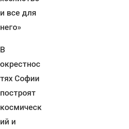
и все для
него»
В
окрестнос
тях Софии
построят
космическ
ий и