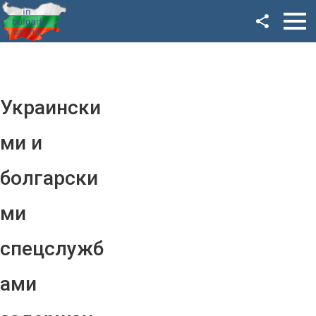
Facebook
Google+
Twitter
Украински
YouTube
ми и
Instagram
болгарски
LinkedIn
ми
VK
спецслужб
OK
ами