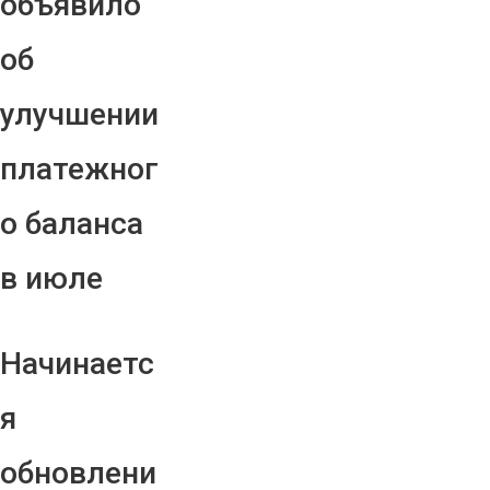
объявило
об
улучшении
платежног
о баланса
в июле
Начинаетс
я
обновлени