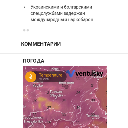
на эк
Украинскими и болгарскими
спецслужбами задержан
Между
международный наркобарон
вызов
КОММЕНТАРИИ
ПОГОДА