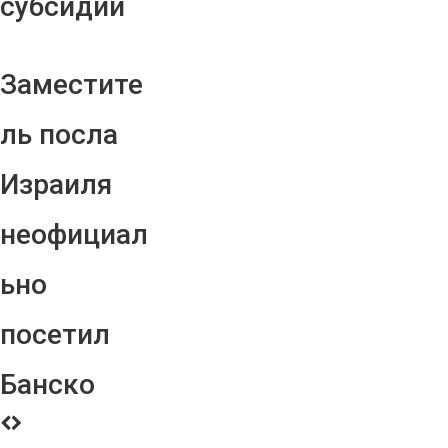
субсидий
Заместите
ль посла
Израиля
неофициал
ьно
посетил
Банско