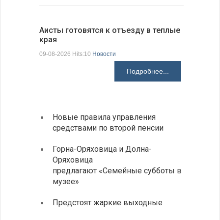
Аисты готовятся к отъезду в теплые
края
В Болгар
на пер…
09-08-2026 Hits:10
Новости
08-08-2026 H
Подробнее...
Новые правила управления
Более
средствами по второй пенсии
погиб
дорог
Горна-Оряховица и Долна-
Оряховица
Добри
предлагают «Семейные субботы в
Болга
музее»
Первы
Предстоят жаркие выходные
элект
готов