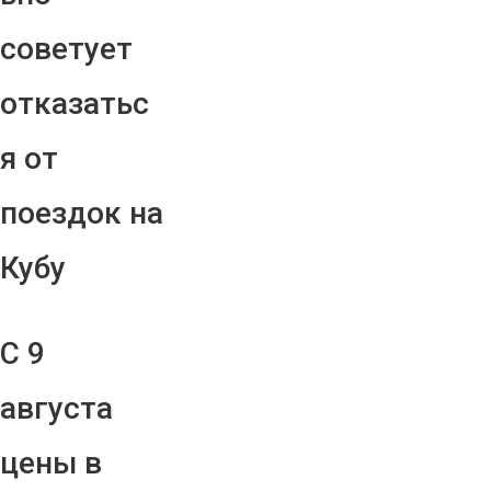
советует
отказатьс
я от
поездок на
Кубу
С 9
августа
цены в