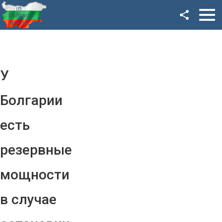
Facebook
Google+
Twitter
У
YouTube
Болгарии
Instagram
есть
LinkedIn
резервные
VK
мощности
OK
в случае