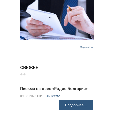
Партнёры
СВЕЖЕЕ
Письма в адрес «Радио Болгария»
Михаэла 
оптимис
09-08-2026 Hits:1
Общество
08-08-2026 H
Подробнее...