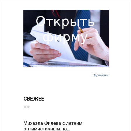
Партнёры
СВЕЖЕЕ
Михаэла Филева с летним
Новые пр
оптимистичным по…
средства