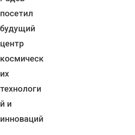
посетил
будущий
центр
космическ
их
технологи
й и
инноваций