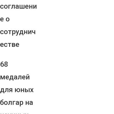
соглашени
е о
сотруднич
естве
68
медалей
для юных
болгар на