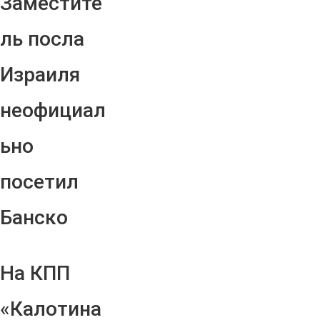
Заместите
ль посла
Израиля
неофициал
ьно
посетил
Банско
На КПП
«Калотина