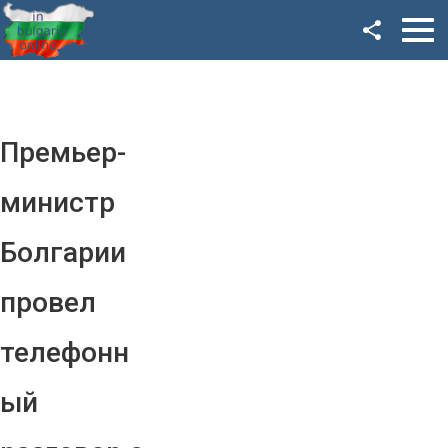
Facebook
Google+
Twitter
Премьер-
YouTube
министр
Instagram
Болгарии
LinkedIn
провел
VK
телефонн
OK
ый