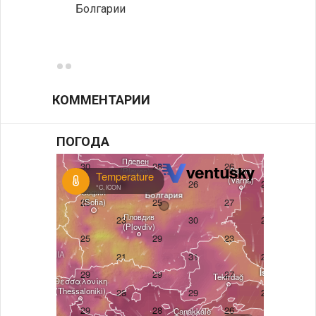
Болгарии
Низки
фунда
возле
КОММЕНТАРИИ
ПОГОДА