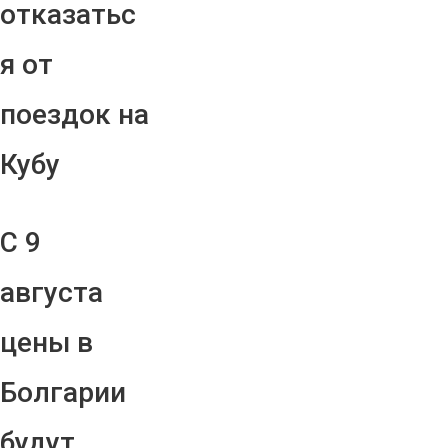
отказатьс
я от
поездок на
Кубу
С 9
августа
цены в
Болгарии
будут