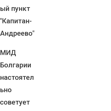
ый пункт
"Капитан-
Андреево"
МИД
Болгарии
настоятел
ьно
советует