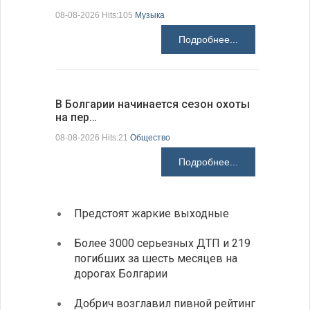
08-08-2026 Hits:105
Музыка
08-08-2026 H
Подробнее...
В Болгарии начинается сезон охоты
Горна-Ор
на пер…
предла…
08-08-2026 Hits:21
Общество
08-08-2026 H
Подробнее...
Предстоят жаркие выходные
Первы
элект
Более 3000 серьезных ДТП и 219
готов
погибших за шесть месяцев на
дорогах Болгарии
«Севд
Болга
Добрич возглавил пивной рейтинг