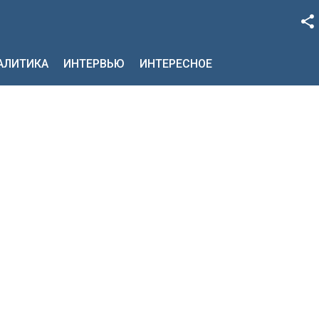
Facebook
НАЛИТИКА
ИНТЕРВЬЮ
ИНТЕРЕСНОЕ
Google+
Twitter
YouTube
Instagram
LinkedIn
VK
OK