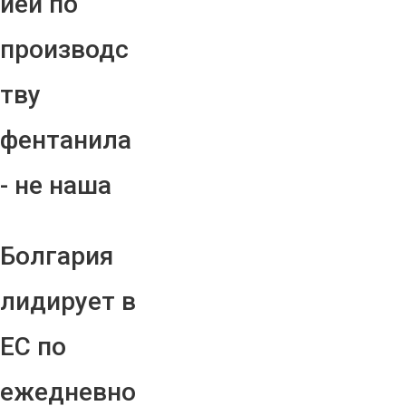
ией по
производс
тву
фентанила
- не наша
Болгария
лидирует в
ЕС по
ежедневно