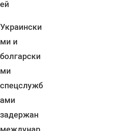
ей
Украински
ми и
болгарски
ми
спецслужб
ами
задержан
междунар