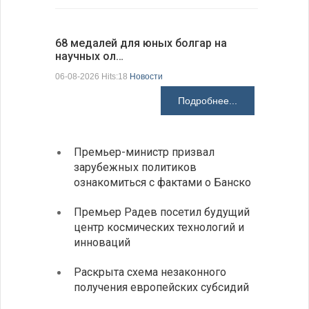
68 медалей для юных болгар на
Ледокол 
научных ол…
пришварт
06-08-2026 Hits:18
Новости
06-08-2026 H
Подробнее...
Премьер-министр призвал
Замес
зарубежных политиков
неофи
ознакомиться с фактами о Банско
На КП
Премьер Радев посетил будущий
движе
центр космических технологий и
Украи
инноваций
спецс
Раскрыта схема незаконного
между
получения европейских субсидий