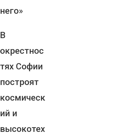
него»
В
окрестнос
тях Софии
построят
космическ
ий и
высокотех