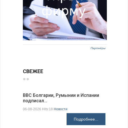
Партнёры
СВЕЖЕЕ
ВВС Болгарии, Румынии и Испании
Gallup: 
подписал…
также и…
06-08-2026 Hits:18
Новости
06-08-2026 H
Подробнее...