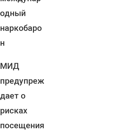
одный
наркобаро
н
МИД
предупреж
дает о
рисках
посещения