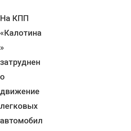
На КПП
«Калотина
»
затруднен
о
движение
легковых
автомобил