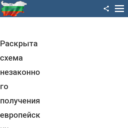
Facebook
Google+
Twitter
Раскрыта
YouTube
схема
Instagram
незаконно
LinkedIn
го
VK
получения
OK
европейск