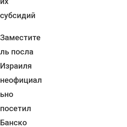
их
субсидий
Заместите
ль посла
Израиля
неофициал
ьно
посетил
Банско