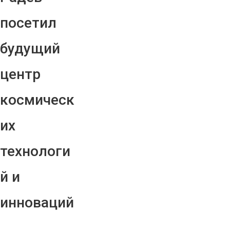
посетил
будущий
центр
космическ
их
технологи
й и
инноваций