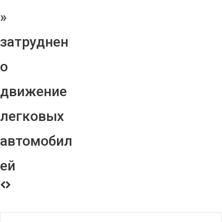
»
затруднен
о
движение
легковых
автомобил
ей