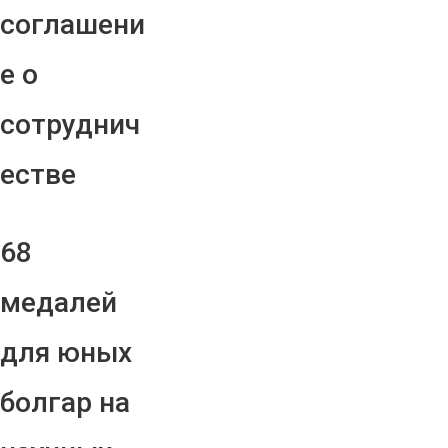
соглашени
е о
сотруднич
естве
68
медалей
для юных
болгар на