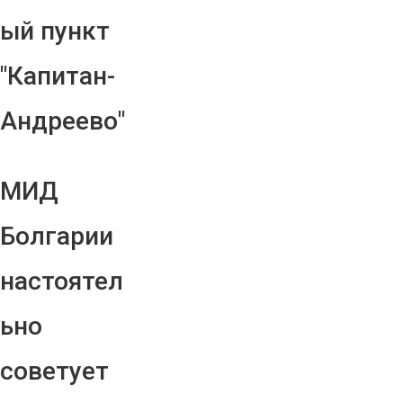
ый пункт
"Капитан-
Андреево"
МИД
Болгарии
настоятел
ьно
советует