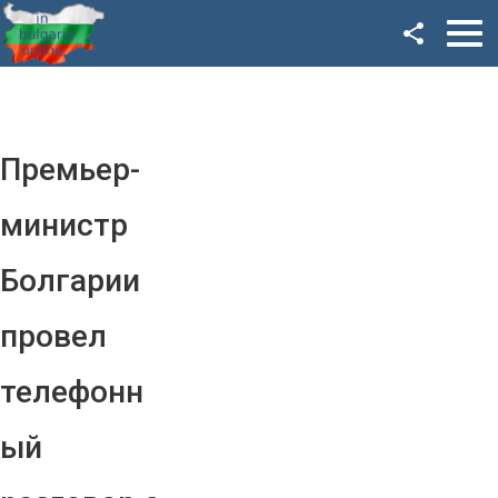
Facebook
Google+
Twitter
Премьер-
YouTube
министр
Instagram
Болгарии
LinkedIn
провел
VK
телефонн
OK
ый