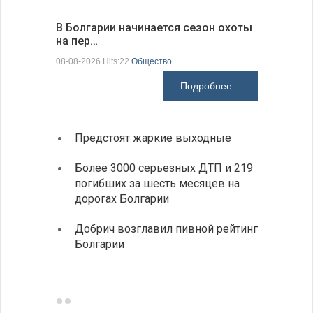
В Болгарии начинается сезон охоты
Горна-Ор
на пер…
предла…
08-08-2026 Hits:22
Общество
08-08-2026 H
Подробнее...
Предстоят жаркие выходные
Первы
элект
Более 3000 серьезных ДТП и 219
готов
погибших за шесть месяцев на
дорогах Болгарии
«Севд
Болга
Добрич возглавил пивной рейтинг
Болгарии
Низки
фунда
возле