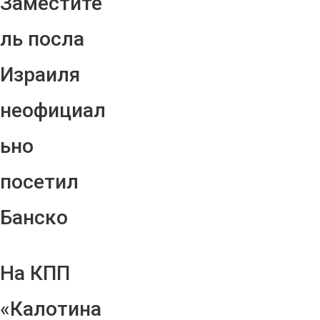
Заместите
ль посла
Израиля
неофициал
ьно
посетил
Банско
На КПП
«Калотина