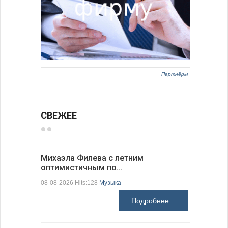
Партнёры
СВЕЖЕЕ
Михаэла Филева с летним
Новые пр
оптимистичным по…
средства
08-08-2026 Hits:128
Музыка
08-08-2026 H
Подробнее...