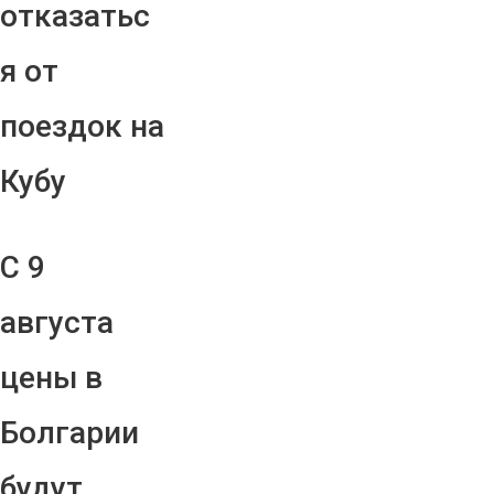
отказатьс
я от
поездок на
Кубу
С 9
августа
цены в
Болгарии
будут