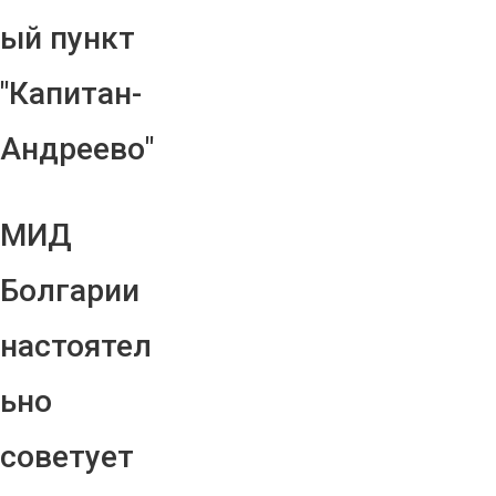
ый пункт
"Капитан-
Андреево"
МИД
Болгарии
настоятел
ьно
советует