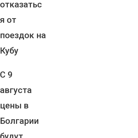
отказатьс
я от
поездок на
Кубу
С 9
августа
цены в
Болгарии
будут