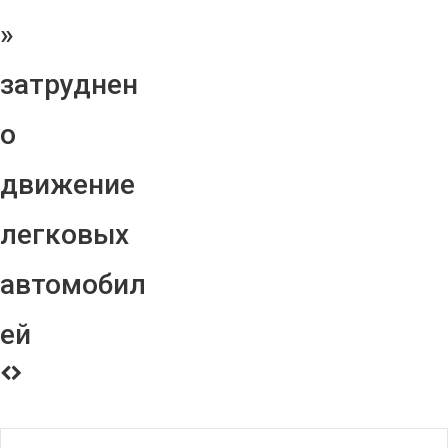
»
затруднен
о
движение
легковых
автомобил
ей