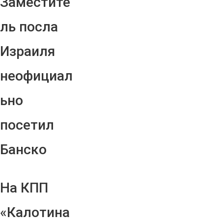
Заместите
ль посла
Израиля
неофициал
ьно
посетил
Банско
На КПП
«Калотина