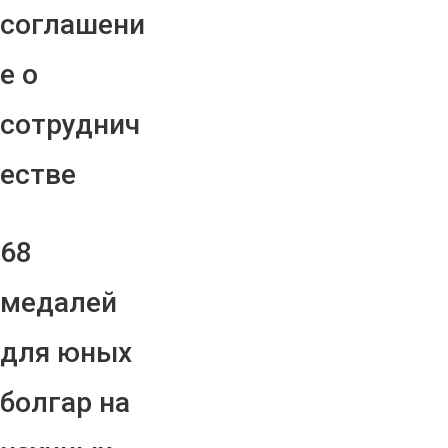
соглашени
е о
сотруднич
естве
68
медалей
для юных
болгар на