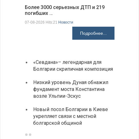
Более 3000 серьезных ДТП и 219
погибших …
Первые 1
электроп
07-08-2026 Hits:21
Новости
07-08-2026 H
Подробнее...
«Севдана»– легендарная для
ИАБЗ 
Болгарии скрипичная композиция
своих
Низкий уровень Дуная обнажил
Легко
фундамент моста Константина
в фин
возле Ульпии-Эскус
Расхо
Новый посол Болгарии в Киеве
вырос
укрепляет связи с местной
средн
болгарской общиной