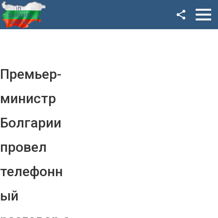
Facebook
Google+
Twitter
Премьер-
YouTube
министр
Instagram
Болгарии
LinkedIn
провел
VK
телефонн
OK
ый