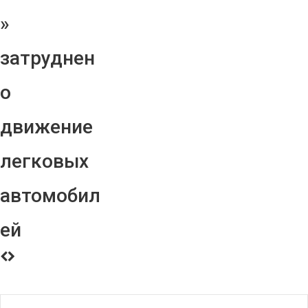
»
затруднен
о
движение
легковых
автомобил
ей