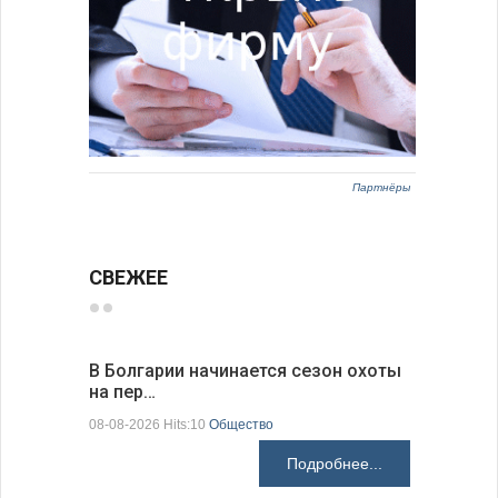
Партнёры
СВЕЖЕЕ
В Болгарии начинается сезон охоты
Горна-Ор
на пер…
предла…
08-08-2026 Hits:10
Общество
08-08-2026 H
Подробнее...