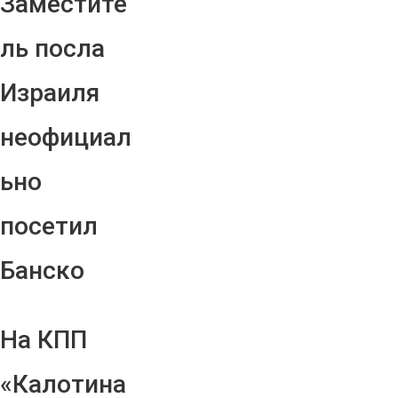
Заместите
ль посла
Израиля
неофициал
ьно
посетил
Банско
На КПП
«Калотина