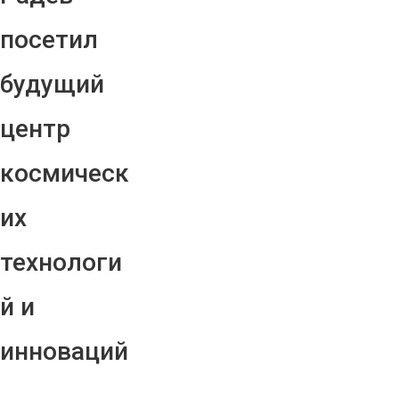
посетил
будущий
центр
космическ
их
технологи
й и
инноваций