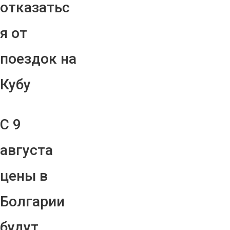
отказатьс
я от
поездок на
Кубу
С 9
августа
цены в
Болгарии
будут