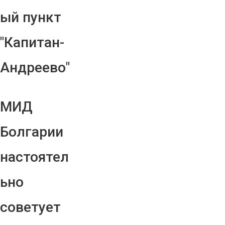
ый пункт
"Капитан-
Андреево"
МИД
Болгарии
настоятел
ьно
советует