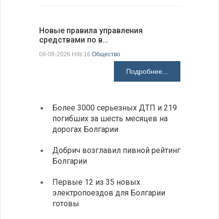
Новые правила управления
Предстоя
средствами по в…
07-08-2026 H
08-08-2026 Hits:16
Общество
Подробнее...
Более 3000 серьезных ДТП и 219
«Севд
погибших за шесть месяцев на
Болга
дорогах Болгарии
Низки
Добрич возглавил пивной рейтинг
фунда
Болгарии
возле
Первые 12 из 35 новых
Новый
электропоездов для Болгарии
укреп
готовы
болга