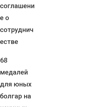
соглашени
е о
сотруднич
естве
68
медалей
для юных
болгар на