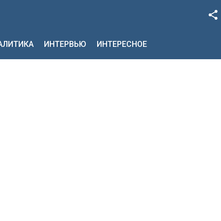
Facebook
НАЛИТИКА
ИНТЕРВЬЮ
ИНТЕРЕСНОЕ
Google+
Twitter
YouTube
Instagram
LinkedIn
VK
OK