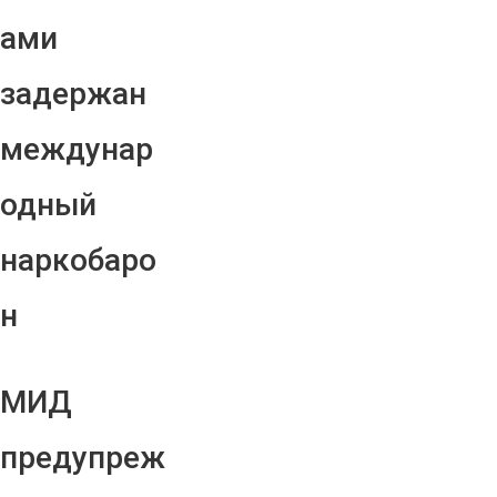
ами
задержан
междунар
одный
наркобаро
н
МИД
предупреж