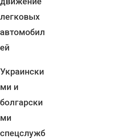
движение
легковых
автомобил
ей
Украински
ми и
болгарски
ми
спецслужб