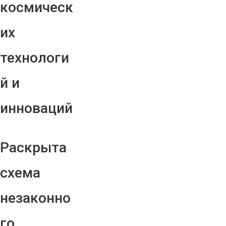
космическ
их
технологи
й и
инноваций
Раскрыта
схема
незаконно
го