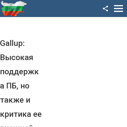
Facebook
Google+
Twitter
Gallup:
YouTube
Высокая
Instagram
поддержк
LinkedIn
а ПБ, но
VK
также и
OK
критика ее