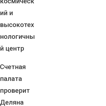
космическ
ий и
высокотех
нологичны
й центр
Счетная
палата
проверит
Деляна