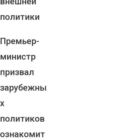
внешней
политики
Премьер-
министр
призвал
зарубежны
х
политиков
ознакомит