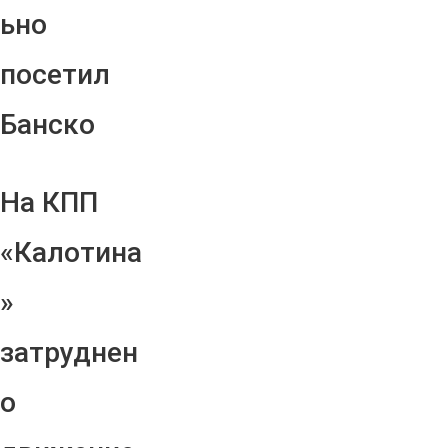
ьно
посетил
Банско
На КПП
«Калотина
»
затруднен
о