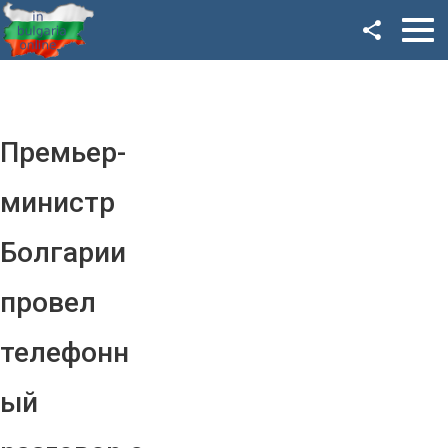
Facebook
Google+
Twitter
Премьер-
YouTube
министр
Instagram
Болгарии
LinkedIn
провел
VK
телефонн
OK
ый