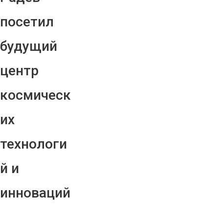
посетил
будущий
центр
космическ
их
технологи
й и
инноваций