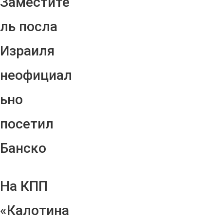
Заместите
ль посла
Израиля
неофициал
ьно
посетил
Банско
На КПП
«Калотина