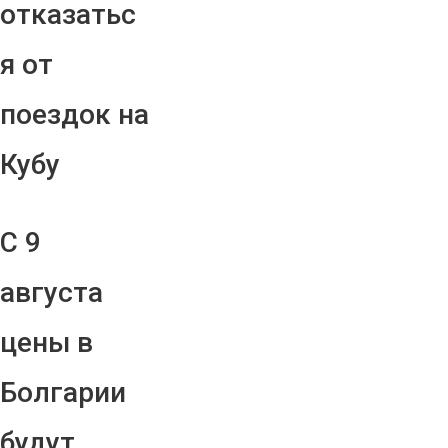
отказатьс
я от
поездок на
Кубу
С 9
августа
цены в
Болгарии
будут