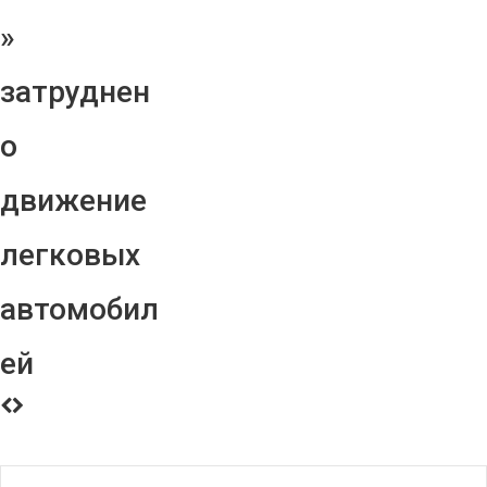
»
затруднен
о
движение
легковых
автомобил
ей