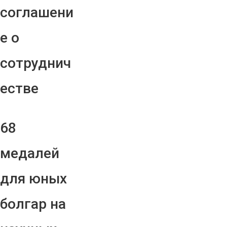
соглашени
е о
сотруднич
естве
68
медалей
для юных
болгар на