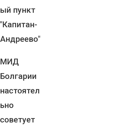
ый пункт
"Капитан-
Андреево"
МИД
Болгарии
настоятел
ьно
советует