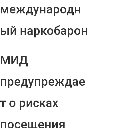
международн
ый наркобарон
МИД
предупреждае
т о рисках
посещения