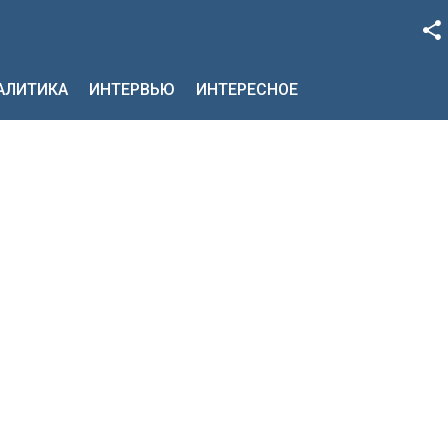
Facebook
НАЛИТИКА
ИНТЕРВЬЮ
ИНТЕРЕСНОЕ
Google+
Twitter
YouTube
Instagram
LinkedIn
VK
OK