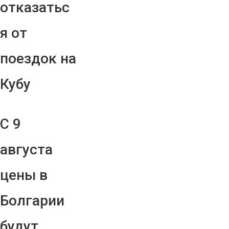
отказатьс
я от
поездок на
Кубу
С 9
августа
цены в
Болгарии
будут