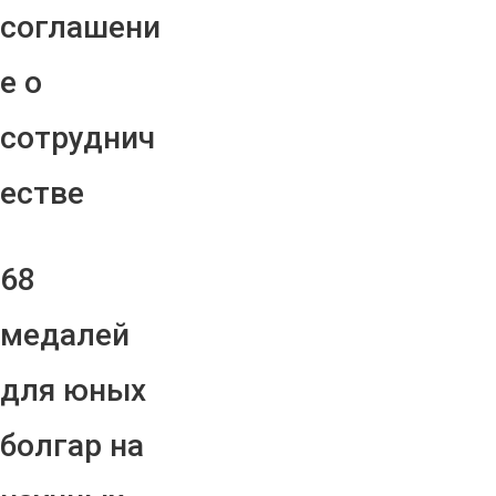
соглашени
е о
сотруднич
естве
68
медалей
для юных
болгар на