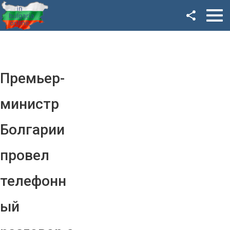
Facebook
Google+
Twitter
Премьер-
YouTube
министр
Instagram
Болгарии
LinkedIn
провел
VK
телефонн
OK
ый