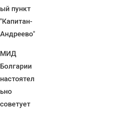
ый пункт
"Капитан-
Андреево"
МИД
Болгарии
настоятел
ьно
советует