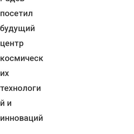
посетил
будущий
центр
космическ
их
технологи
й и
инноваций