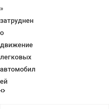
»
затруднен
о
движение
легковых
автомобил
ей