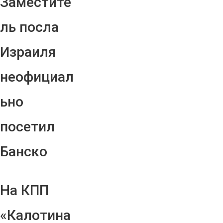
Заместите
ль посла
Израиля
неофициал
ьно
посетил
Банско
На КПП
«Калотина