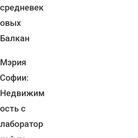
средневек
овых
Балкан
Мэрия
Софии:
Недвижим
ость с
лаборатор