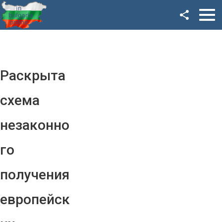
Facebook
Google+
Twitter
Раскрыта
YouTube
схема
Instagram
незаконно
LinkedIn
го
VK
получения
OK
европейск