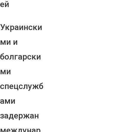
ей
Украински
ми и
болгарски
ми
спецслужб
ами
задержан
междунар