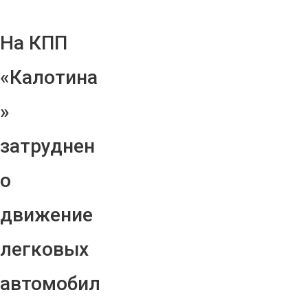
На КПП
«Калотина
»
затруднен
о
движение
легковых
автомобил