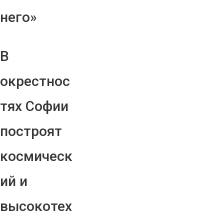
него»
В
окрестнос
тях Софии
построят
космическ
ий и
высокотех