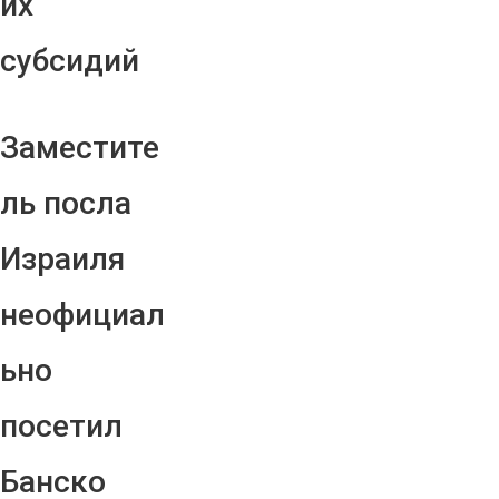
их
субсидий
Заместите
ль посла
Израиля
неофициал
ьно
посетил
Банско