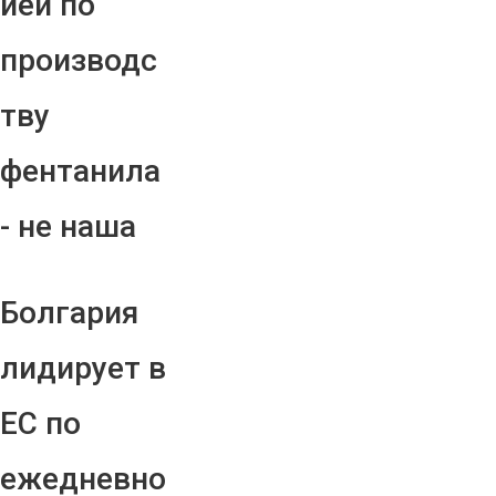
ией по
производс
тву
фентанила
- не наша
Болгария
лидирует в
ЕС по
ежедневно