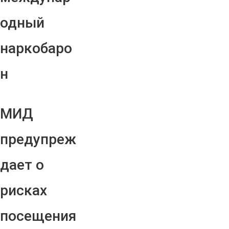
одный
наркобаро
н
МИД
предупреж
дает о
рисках
посещения