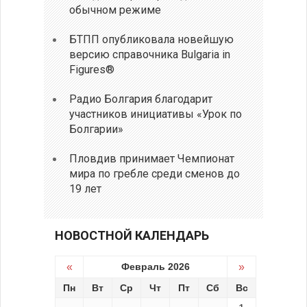
обычном режиме
БТПП опубликовала новейшую
версию справочника Bulgaria in
Figures®
Радио Болгария благодарит
участников инициативы «Урок по
Болгарии»
Пловдив принимает Чемпионат
мира по гребле среди сменов до
19 лет
НОВОСТНОЙ КАЛЕНДАРЬ
«
Февраль 2026
»
Пн
Вт
Ср
Чт
Пт
Сб
Вс