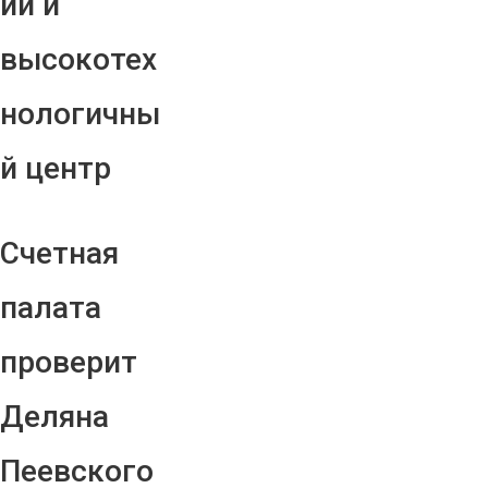
ий и
высокотех
нологичны
й центр
Счетная
палата
проверит
Деляна
Пеевского