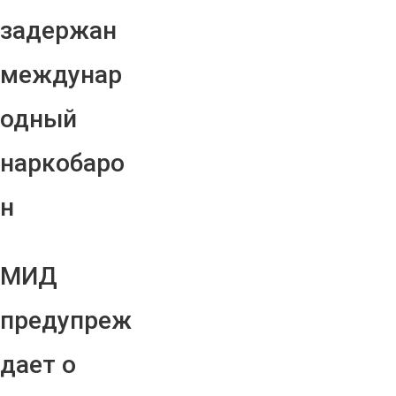
задержан
междунар
одный
наркобаро
н
МИД
предупреж
дает о