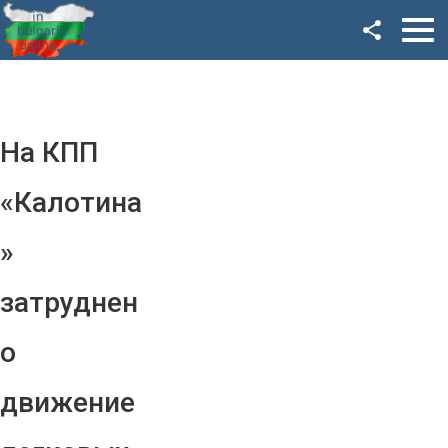
Facebook
Google+
Twitter
На КПП
YouTube
«Калотина
Instagram
»
LinkedIn
затруднен
VK
о
OK
движение