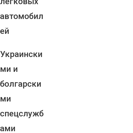
легковых
автомобил
ей
Украински
ми и
болгарски
ми
спецслужб
ами