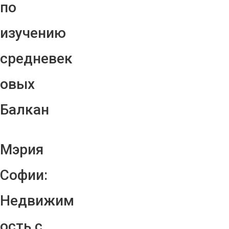
по
изучению
средневек
овых
Балкан
Мэрия
Софии:
Недвижим
ость с