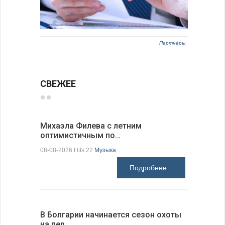
Партнёры
СВЕЖЕЕ
Михаэла Филева с летним
Новые пр
оптимистичным по…
средства
08-08-2026 Hits:22
Музыка
08-08-2026 H
Подробнее...
В Болгарии начинается сезон охоты
Горна-Ор
на пер…
предла…