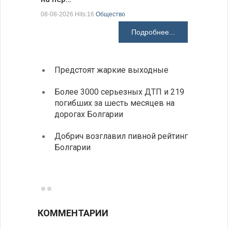
08-08-2026 Hits:16
Общество
08-08-2026 H
Подробнее...
Предстоят жаркие выходные
Первы
элект
Более 3000 серьезных ДТП и 219
готов
погибших за шесть месяцев на
дорогах Болгарии
«Севд
Болга
Добрич возглавил пивной рейтинг
Болгарии
Низки
фунда
возле
КОММЕНТАРИИ