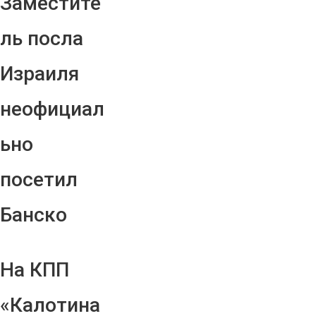
Заместите
ль посла
Израиля
неофициал
ьно
посетил
Банско
На КПП
«Калотина