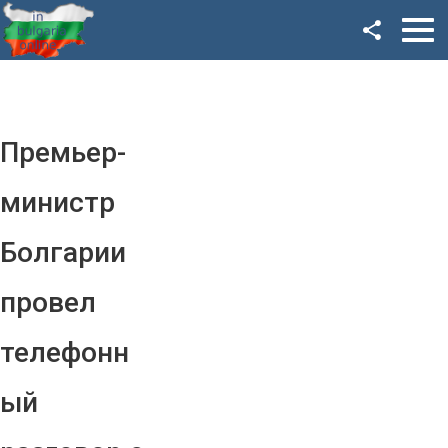
Facebook
Google+
Twitter
Премьер-
YouTube
министр
Instagram
Болгарии
LinkedIn
провел
VK
телефонн
OK
ый