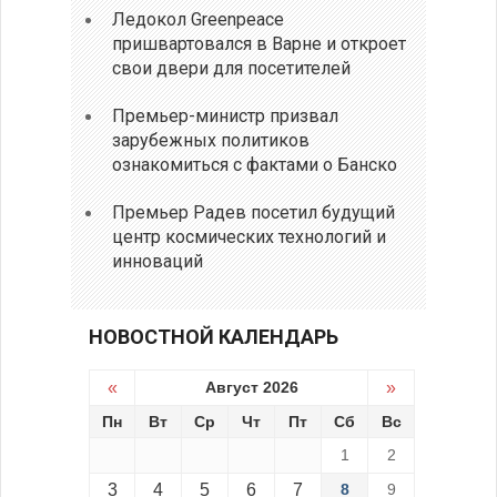
Ледокол Greenpeace
пришвартовался в Варне и откроет
свои двери для посетителей
Премьер-министр призвал
зарубежных политиков
ознакомиться с фактами о Банско
Премьер Радев посетил будущий
центр космических технологий и
инноваций
НОВОСТНОЙ КАЛЕНДАРЬ
«
Август 2026
»
Пн
Вт
Ср
Чт
Пт
Сб
Вс
1
2
3
4
5
6
7
8
9