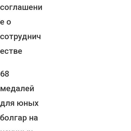
соглашени
е о
сотруднич
естве
68
медалей
для юных
болгар на