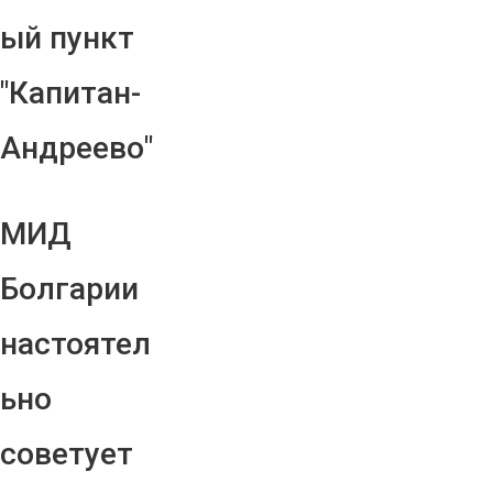
ый пункт
"Капитан-
Андреево"
МИД
Болгарии
настоятел
ьно
советует