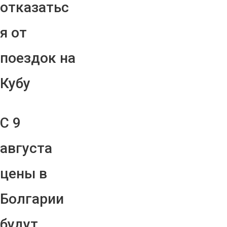
отказатьс
я от
поездок на
Кубу
С 9
августа
цены в
Болгарии
будут