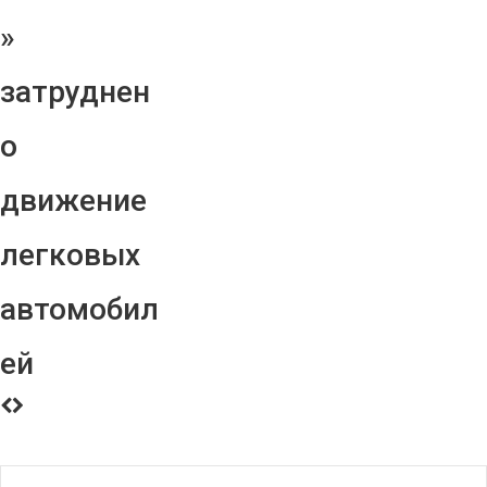
»
затруднен
о
движение
легковых
автомобил
ей