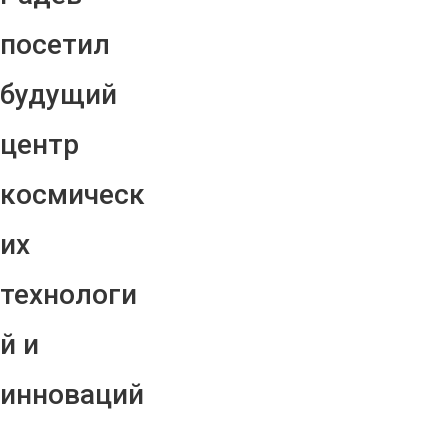
посетил
будущий
центр
космическ
их
технологи
й и
инноваций