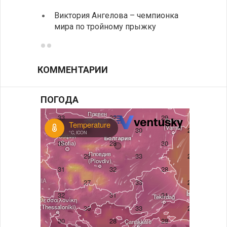
«Забы
Виктория Ангелова – чемпионка
путеш
мира по тройному прыжку
духов
КОММЕНТАРИИ
ПОГОДА