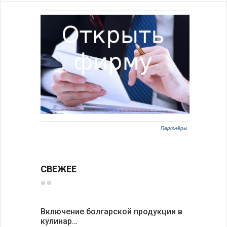
Партнёры
СВЕЖЕЕ
Включение болгарской продукции в
Японские
кулинар…
возможн