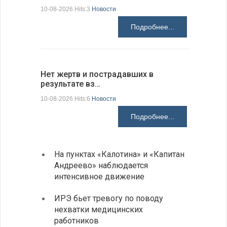
10-08-2026 Hits:3
Новости
10-08-2026 H
Подробнее...
Нет жертв и пострадавших в
Ведется 
результате вз…
дроном…
10-08-2026 Hits:6
Новости
10-08-2026 H
Подробнее...
На пунктах «Калотина» и «Капитан
Летне
Андреево» наблюдается
Любо
интенсивное движение
Живые
ИРЭ бьет тревогу по поводу
Будап
нехватки медицинских
Тошо
работников