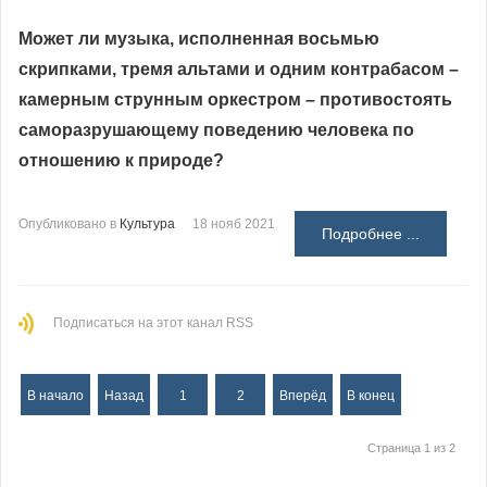
Может ли музыка, исполненная восьмью
скрипками, тремя альтами и одним контрабасом –
камерным струнным оркестром – противостоять
саморазрушающему поведению человека по
отношению к природе?
Опубликовано в
Культура
18 нояб 2021
Подробнее ...
Подписаться на этот канал RSS
В начало
Назад
1
2
Вперёд
В конец
Страница 1 из 2