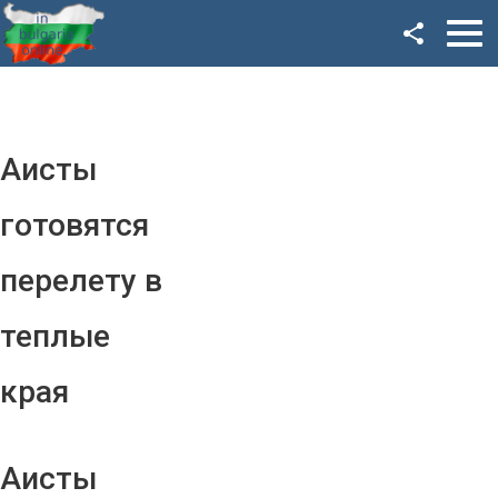
Facebook
Google+
Twitter
Аисты
YouTube
готовятся
Instagram
перелету в
LinkedIn
теплые
VK
края
OK
Аисты