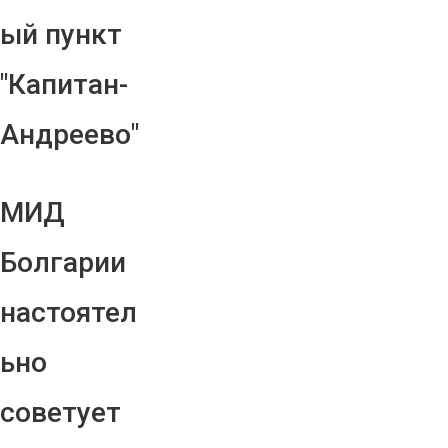
ый пункт
"Капитан-
Андреево"
МИД
Болгарии
настоятел
ьно
советует