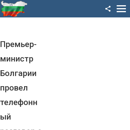
Facebook
Google+
Twitter
Премьер-
YouTube
министр
Instagram
Болгарии
LinkedIn
провел
VK
телефонн
OK
ый