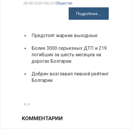
08-08-2026 Hits:22
Общество
08-08-2026 H
Подробнее...
Предстоят жаркие выходные
Первы
элект
Более 3000 серьезных ДТП и 219
готов
погибших за шесть месяцев на
дорогах Болгарии
«Севд
Болга
Добрич возглавил пивной рейтинг
Болгарии
Низки
фунда
возле
КОММЕНТАРИИ