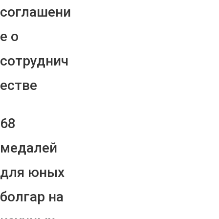
соглашени
е о
сотруднич
естве
68
медалей
для юных
болгар на