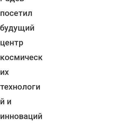
посетил
будущий
центр
космическ
их
технологи
й и
инноваций