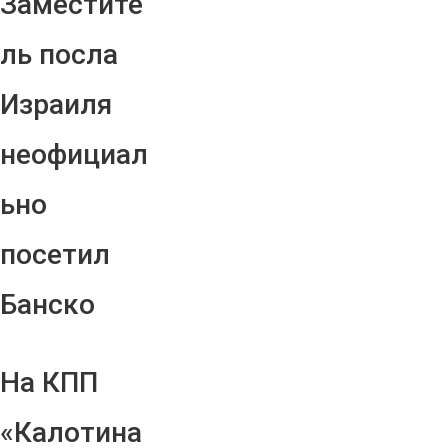
Заместите
ль посла
Израиля
неофициал
ьно
посетил
Банско
На КПП
«Калотина