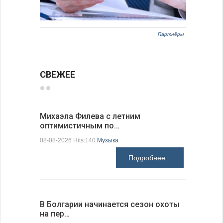
Партнёры
СВЕЖЕЕ
Михаэла Филева с летним
Новые пр
оптимистичным по…
средства
08-08-2026 Hits:140
Музыка
08-08-2026 H
Подробнее...
В Болгарии начинается сезон охоты
Горна-Ор
на пер…
предла…