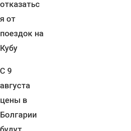
отказатьс
я от
поездок на
Кубу
С 9
августа
цены в
Болгарии
будут