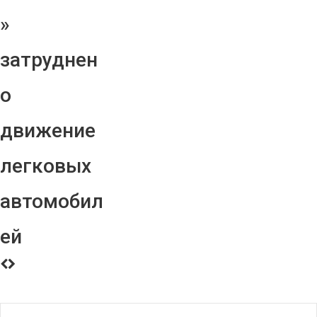
»
затруднен
о
движение
легковых
автомобил
ей