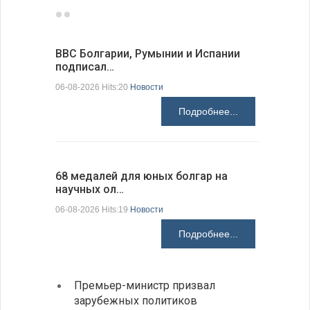
ВВС Болгарии, Румынии и Испании
Gallup: 
подписал…
также и…
06-08-2026 Hits:20
Новости
06-08-2026 H
Подробнее...
68 медалей для юных болгар на
Ледокол 
научных ол…
пришварт
06-08-2026 Hits:19
Новости
06-08-2026 H
Подробнее...
Премьер-министр призвал
Замес
зарубежных политиков
неофи