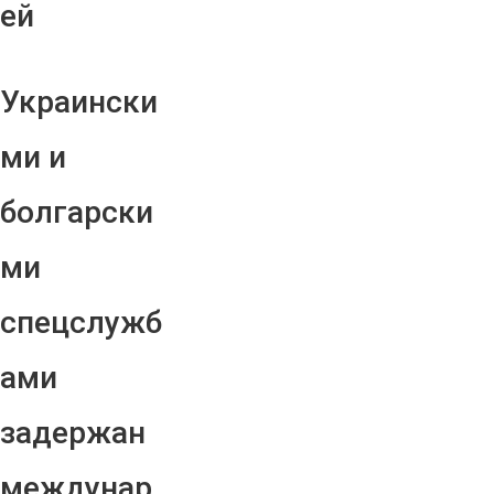
ей
Украински
ми и
болгарски
ми
спецслужб
ами
задержан
междунар