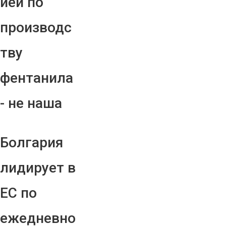
ией по
производс
тву
фентанила
- не наша
Болгария
лидирует в
ЕС по
ежедневно