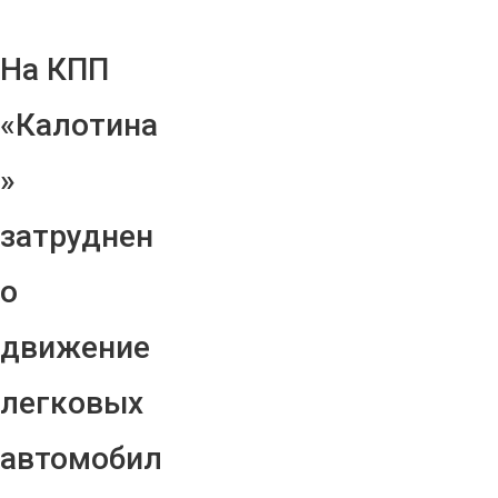
На КПП
«Калотина
»
затруднен
о
движение
легковых
автомобил