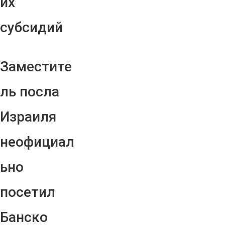
их
субсидий
Заместите
ль посла
Израиля
неофициал
ьно
посетил
Банско