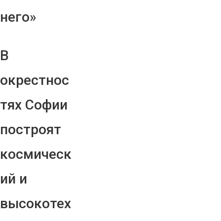
него»
В
окрестнос
тях Софии
построят
космическ
ий и
высокотех