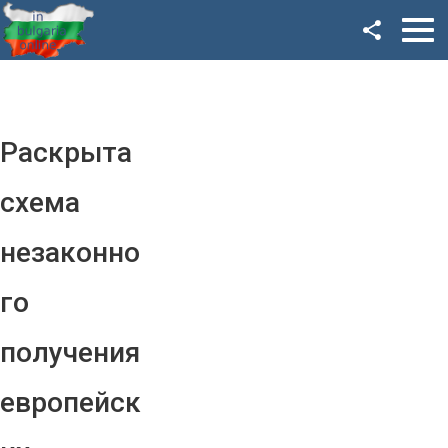
Facebook
Google+
Twitter
Раскрыта
YouTube
схема
Instagram
незаконно
LinkedIn
го
VK
получения
OK
европейск