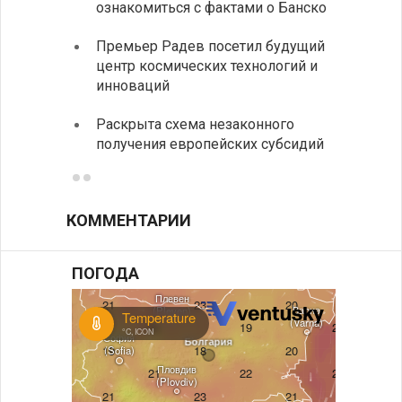
ознакомиться с фактами о Банско
На КП
Премьер Радев посетил будущий
движе
центр космических технологий и
Украи
инноваций
спецс
Раскрыта схема незаконного
между
получения европейских субсидий
КОММЕНТАРИИ
ПОГОДА