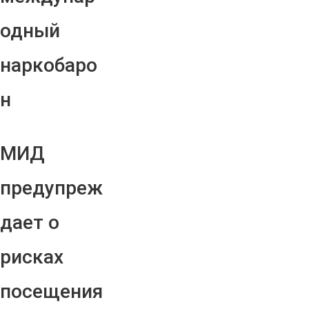
одный
наркобаро
н
МИД
предупреж
дает о
рисках
посещения