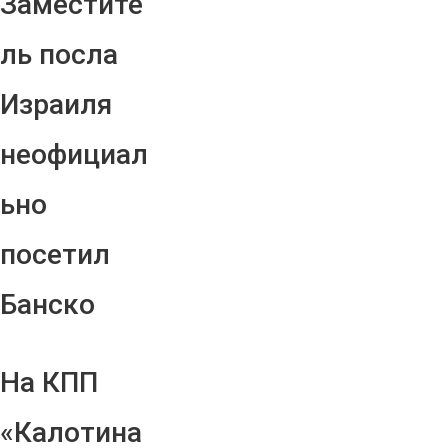
Заместите
ль посла
Израиля
неофициал
ьно
посетил
Банско
На КПП
«Калотина