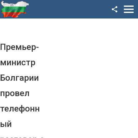
Facebook
Google+
Twitter
Премьер-
YouTube
министр
Instagram
Болгарии
LinkedIn
провел
VK
телефонн
OK
ый