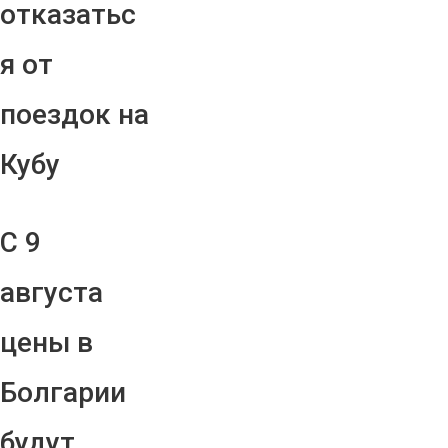
отказатьс
я от
поездок на
Кубу
С 9
августа
цены в
Болгарии
будут