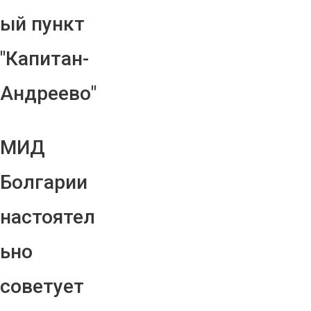
ый пункт
"Капитан-
Андреево"
МИД
Болгарии
настоятел
ьно
советует