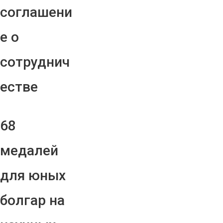
соглашени
е о
сотруднич
естве
68
медалей
для юных
болгар на