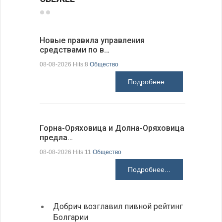
Новые правила управления
Предстоя
средствами по в…
07-08-2026 H
08-08-2026 Hits:8
Общество
Подробнее...
Более 30
Горна-Оряховица и Долна-Оряховица
погибших
предла…
07-08-2026 H
08-08-2026 Hits:11
Общество
Подробнее...
Добрич возглавил пивной рейтинг
Низки
Болгарии
фунда