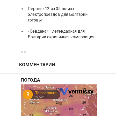
возле
Первые 12 из 35 новых
электропоездов для Болгарии
Новый
готовы
укреп
болга
«Севдана»– легендарная для
Болгарии скрипичная композиция
ИАБЗ 
своих
КОММЕНТАРИИ
ПОГОДА