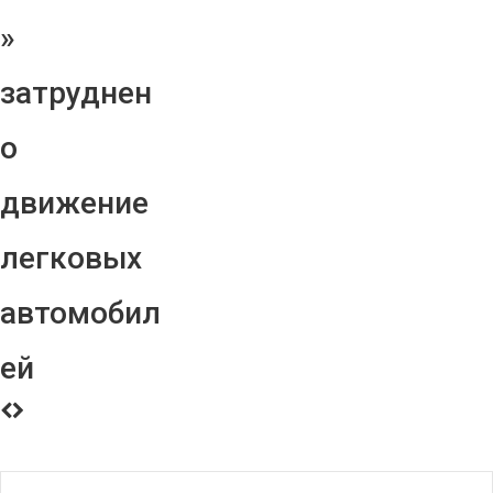
»
затруднен
о
движение
легковых
автомобил
ей