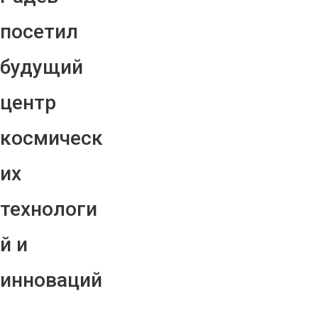
посетил
будущий
центр
космическ
их
технологи
й и
инноваций