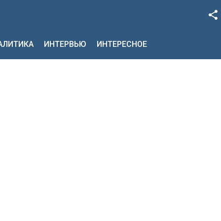
Facebook
НАЛИТИКА
ИНТЕРВЬЮ
ИНТЕРЕСНОЕ
Google+
Twitter
YouTube
Instagram
LinkedIn
VK
OK