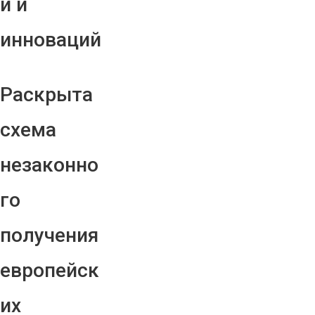
й и
инноваций
Раскрыта
схема
незаконно
го
получения
европейск
их