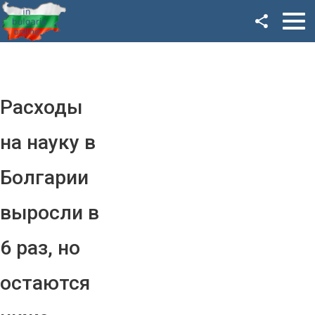
Facebook
Google+
Twitter
Расходы
YouTube
на науку в
Instagram
Болгарии
LinkedIn
выросли в
VK
6 раз, но
OK
остаются