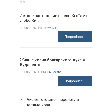
Летнее настроение с песней «Там»
«Забытые
Любо Ки…
через 6…
09-08-2026 Hits:33
Музыка
09-08-2026 H
Подробнее...
Живые корни болгарского духа в
Письма в
Будапеште…
09-08-2026 H
09-08-2026 Hits:14
Общество
Подробнее...
Аисты готовятся перелету в
В Бол
теплые края
охоты