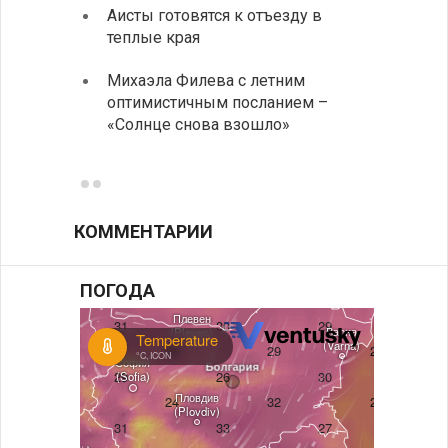
Аисты готовятся к отъезду в
Новые
теплые края
средс
Михаэла Филева с летним
Горна
оптимистичным посланием –
Оряхо
«Солнце снова взошло»
предл
музее
КОММЕНТАРИИ
ПОГОДА