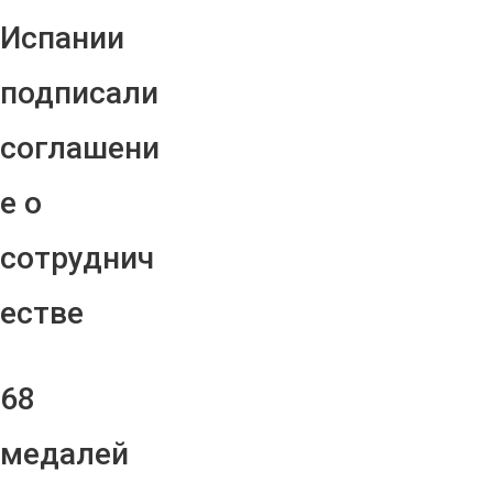
Испании
подписали
соглашени
е о
сотруднич
естве
68
медалей