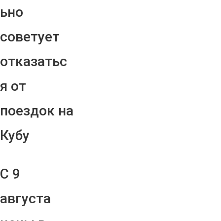
ьно
советует
отказатьс
я от
поездок на
Кубу
С 9
августа