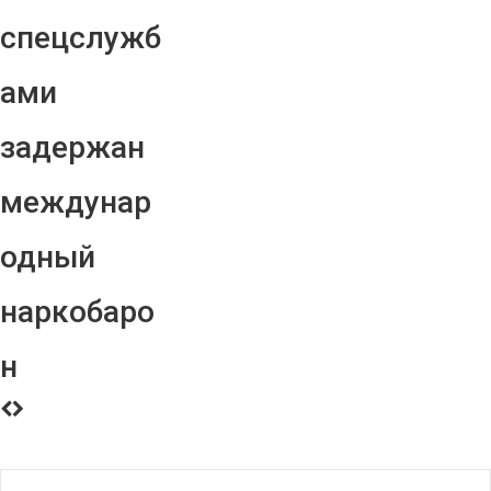
спецслужб
ами
задержан
междунар
одный
наркобаро
н