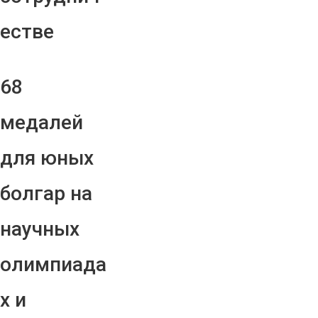
естве
68
медалей
для юных
болгар на
научных
олимпиада
х и