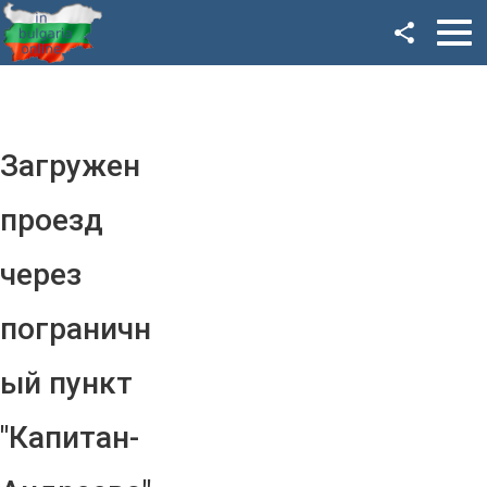
Facebook
Google+
Twitter
Загружен
YouTube
проезд
Instagram
через
LinkedIn
пограничн
VK
ый пункт
OK
"Капитан-