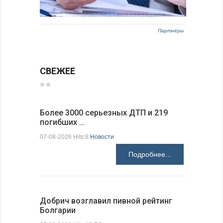
Партнёры
СВЕЖЕЕ
Более 3000 серьезных ДТП и 219
Первые 1
погибших …
электроп
07-08-2026 Hits:8
Новости
07-08-2026 H
Подробнее...
Добрич возглавил пивной рейтинг
«Севдана
Болгарии
Болгарии