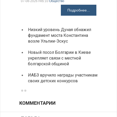
07-08-2026 Hits:10
Общество
07-08-2026 H
Подробнее...
Низкий уровень Дуная обнажил
Легко
фундамент моста Константина
в фин
возле Ульпии-Эскус
Расхо
Новый посол Болгарии в Киеве
вырос
укрепляет связи с местной
средн
болгарской общиной
По-со
ИАБЗ вручило награды участникам
балка
своих детских конкурсов
КОММЕНТАРИИ