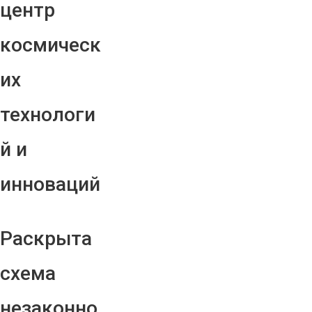
центр
космическ
их
технологи
й и
инноваций
Раскрыта
схема
незаконно