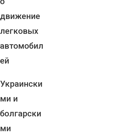
о
движение
легковых
автомобил
ей
Украински
ми и
болгарски
ми