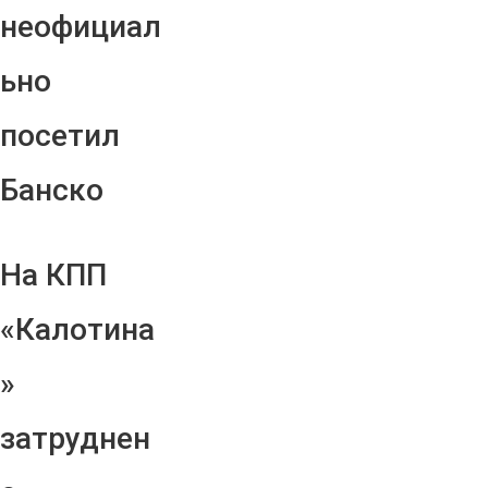
неофициал
ьно
посетил
Банско
На КПП
«Калотина
»
затруднен