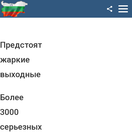
Facebook
Google+
Twitter
Предстоят
YouTube
жаркие
Instagram
выходные
LinkedIn
VK
Более
OK
3000
серьезных