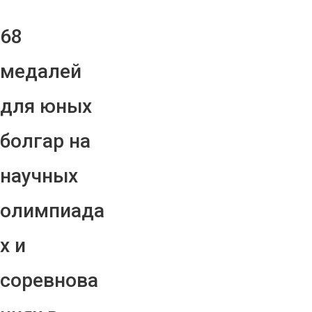
68
медалей
для юных
болгар на
научных
олимпиада
х и
соревнова