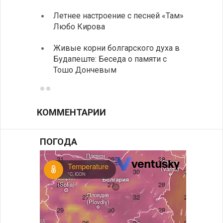
духов
Летнее настроение с песней «Там»
Любо Кирова
Письм
Живые корни болгарского духа в
Аисты
Будапеште: Беседа о памяти с
теплы
Тошо Дончевым
КОММЕНТАРИИ
ПОГОДА