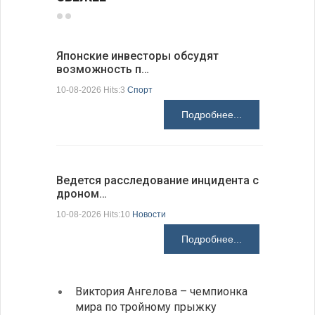
Японские инвесторы обсудят
На пункт
возможность п…
Андреев
10-08-2026 Hits:3
Спорт
10-08-2026 H
Подробнее...
Ведется расследование инцидента с
ИРЭ бьет
дроном…
меди…
10-08-2026 Hits:10
Новости
10-08-2026 H
Подробнее...
Виктория Ангелова – чемпионка
«Забы
мира по тройному прыжку
путеш