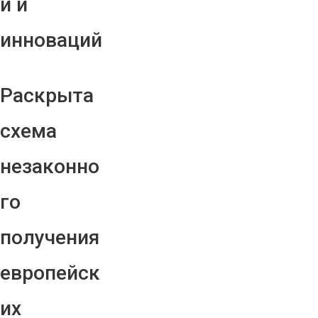
й и
инноваций
Раскрыта
схема
незаконно
го
получения
европейск
их