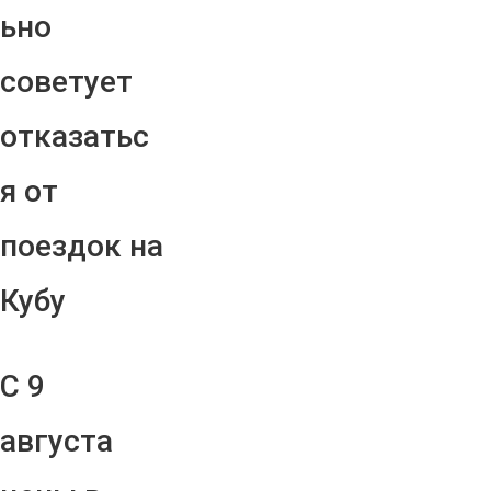
ьно
советует
отказатьс
я от
поездок на
Кубу
С 9
августа