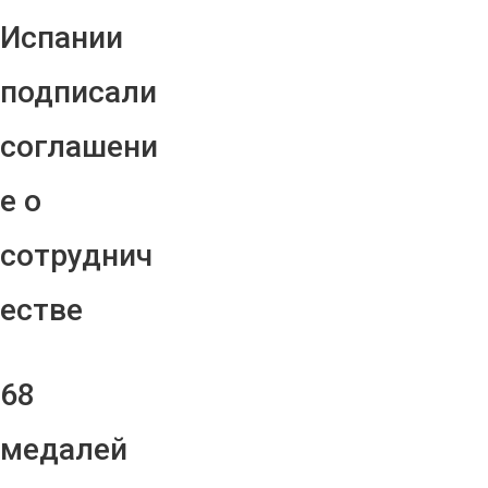
Испании
подписали
соглашени
е о
сотруднич
естве
68
медалей