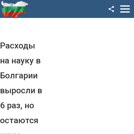
Facebook
Google+
Twitter
Расходы
YouTube
на науку в
Instagram
Болгарии
LinkedIn
выросли в
VK
6 раз, но
OK
остаются