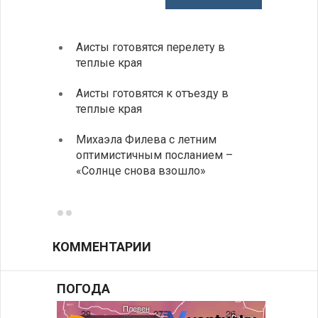
Аисты готовятся перелету в
В Бол
теплые края
охоты
Аисты готовятся к отъезду в
Новые
теплые края
средс
Михаэла Филева с летним
Горна
оптимистичным посланием –
Оряхо
«Солнце снова взошло»
предл
музее
КОММЕНТАРИИ
ПОГОДА