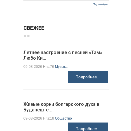
Партнёры
СВЕЖЕЕ
Летнее настроение с песней «Там»
«Забытые
Любо Ки…
через 6…
09-08-2026 Hits:76
Музыка
09-08-2026 H
Подробнее...
Живые корни болгарского духа в
Письма в
Будапеште…
09-08-2026 H
09-08-2026 Hits:18
Общество
Подробнее...